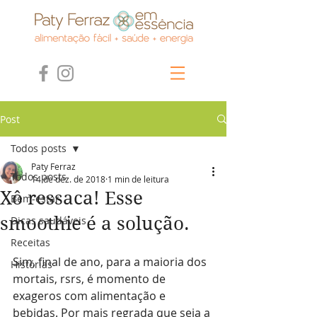
Post
Todos posts
Paty Ferraz
Todos posts
14 de dez. de 2018
1 min de leitura
Xô ressaca! Esse
Bem-estar
smoothie é a solução.
Dicas saudáveis
Receitas
Sim, final de ano, para a maioria dos 
Histórias
mortais, rsrs, é momento de 
exageros com alimentação e 
bebidas. Por mais regrada que seja a 