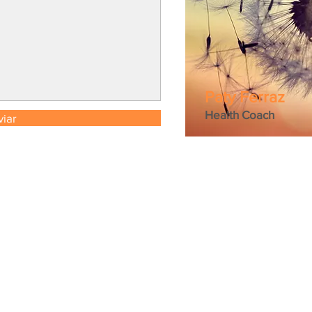
Paty Ferraz
Health Coach
viar
© 2018 por Patricia Oliveira.