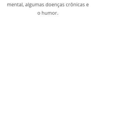
mental, algumas doenças crônicas e
o humor.
Dicas para maior bem-estar, a
conexão intestino e cérebro, receitas
de smoothies nutritivos são alguns
dos temas aqui discutidos. Boa
leitura!