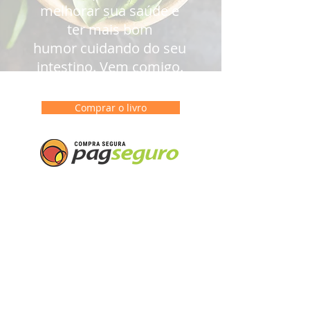
melhorar sua saúde e
ter mais bom
humor cuidando do seu
intestino. Vem comigo.
É fácil!
Comprar o livro
Cadastre-se aqui para
receber o "Desafio 7" que
proponho no livro.
Você vai se deliciar por
uma semana e se sentir