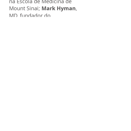
na Escola de Medicina de
Mount Sinai;
Mark Hyman
,
MD, fundador do
UltraWellness Center
;
Geneen
Roth
, autora bestseller e
expert em alimentação
movida pelo emocional;
David Wolfe
, líder em
alimentação viva e um expert
em nutrição;
Marion Nestle
,
PhD, MPH, professora do
Departamento de Nutrição,
de Estudos do Alimento e
Saúde Pública da
New York
University
;
Mark Bittman
,
colunista em alimentação do
The New York Times
e autor
bestseller; e
Joel Fuhrman
,
MD, médico de família e